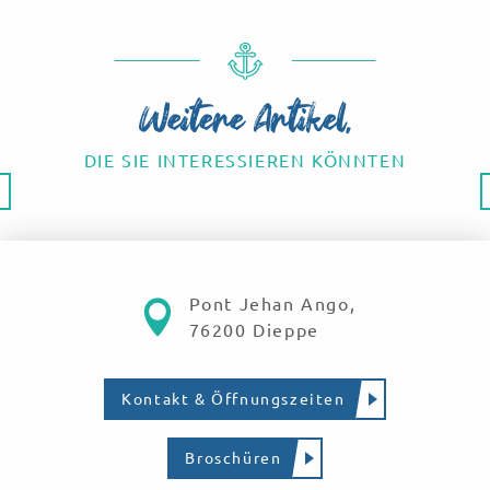
[Visite guidée] Pourville, l’histoire d’une métamorphose
[Visite guidée] Le Phare d'Ailly
[Visite guidée] Arques-la-Bataille, l’orgue et le donjon
[Visite guidée] Dieppe : cité d’architecture, projet d’architec
Weitere Artikel,
DIE SIE INTERESSIEREN KÖNNTEN
Gesamte Agenda
Pont Jehan Ango,
76200 Dieppe
Kontakt & Öffnungszeiten
Broschüren