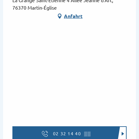
La Grange Saint-Etienne 4 Allée Jeanne d'Arc,
76370 Martin-Église
Anfahrt
02 32 14 40
▒▒