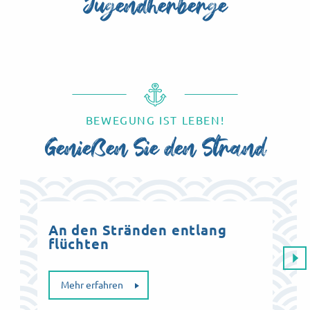
Jugendherberge
Le Domaine des Roches
BEWEGUNG IST LEBEN!
Genießen Sie den Strand
An den Stränden entlang
Sch
flüchten
Mehr erfahren
Me