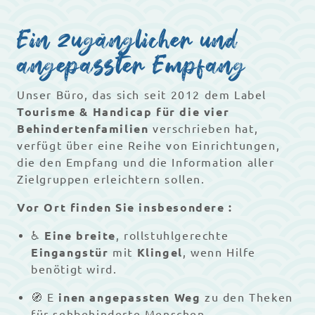
Ein zugänglicher und
angepasster Empfang
Unser Büro, das sich seit 2012 dem Label
Tourisme & Handicap für die vier
Behindertenfamilien
verschrieben hat,
verfügt über eine Reihe von Einrichtungen,
die den Empfang und die Information aller
Zielgruppen erleichtern sollen.
Vor Ort finden Sie insbesondere :
♿
Eine breite
, rollstuhlgerechte
Eingangstür
mit
Klingel
, wenn Hilfe
benötigt wird.
🧭 E
inen angepassten Weg
zu den Theken
für sehbehinderte Menschen.