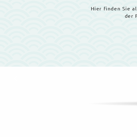
Hier finden Sie a
der 
Wassersport
WASSERVERGNÜGEN
Über das Wasser gleiten, surfen, fischen … Da
fantastisches Spielfeld. Egal ob Sie seefest si
können nicht nach Dieppe kommen, ohne die F
auszuprobieren. Belebendes Bad, Schnupperku
ein Ausflug entlang der Küste, in jedem Fall k
frische Luft tanken!
Mehr erfahren