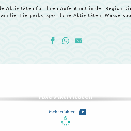
lle Aktivitäten für Ihren Aufenthalt in der Region Di
Familie, Tierparks, sportliche Aktivitäten, Wassersp
s Meer ist ein
nd oder nicht: Sie
reuden des Meeres
rs im Segeln oder
LISTE
önnen Sie viel
Alle Aktivitäten
Mehr erfahren