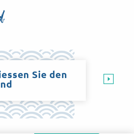
d
iessen Sie den
and