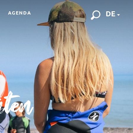
DE
AGENDA
Suche
äten