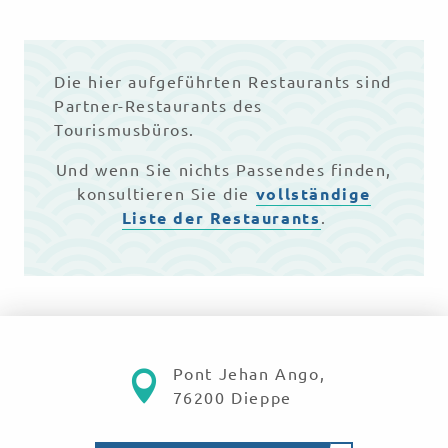
L'Albatros - Bar-restaurant du golf
Adèle
Le Calvados
Die hier aufgeführten Restaurants sind
La Voile Bleue
Partner-Restaurants des
Tourismusbüros.
Und wenn Sie nichts Passendes finden,
konsultieren Sie die
vollständige
Liste der Restaurants
.
Pont Jehan Ango,
76200 Dieppe