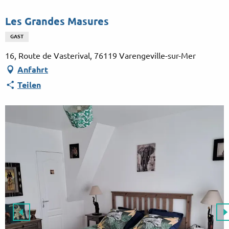
Aller
au
Les Grandes Masures
contenu
GAST
principal
16, Route de Vasterival, 76119 Varengeville-sur-Mer
Anfahrt
Teilen