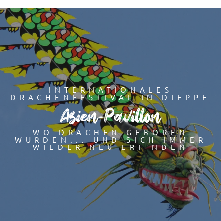
Aller
au
contenu
principal
INTERNATIONALES
DRACHENFESTIVAL IN DIEPPE
Asien-Pavillon
WO DRACHEN GEBOREN
WURDEN... UND SICH IMMER
WIEDER NEU ERFINDEN