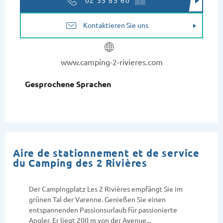
02 35 85 60
▒▒
Kontaktieren Sie uns
www.camping-2-rivieres.com
Gesprochene Sprachen
Gesprochene Sprachen
Aire de stationnement et de service
du Camping des 2 Rivières
Der Campingplatz Les 2 Rivières empfängt Sie im
grünen Tal der Varenne. Genießen Sie einen
entspannenden Passionsurlaub für passionierte
Angler. Er liegt 200 m von der Avenue...