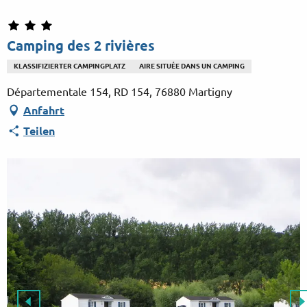
Aller
au
contenu
Camping des 2 rivières
principal
KLASSIFIZIERTER CAMPINGPLATZ
AIRE SITUÉE DANS UN CAMPING
Départementale 154, RD 154, 76880 Martigny
Anfahrt
Teilen