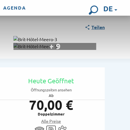
DE
AGENDA
Suche
Teilen
+ 9
Öffnungszeiten & Kon
Heute Geöffnet
Öffnungszeiten ansehen
Ab
70,00 €
Doppelzimmer
Alle Preise
Wi-Fi
Parkplatz
Tiere erlaubt