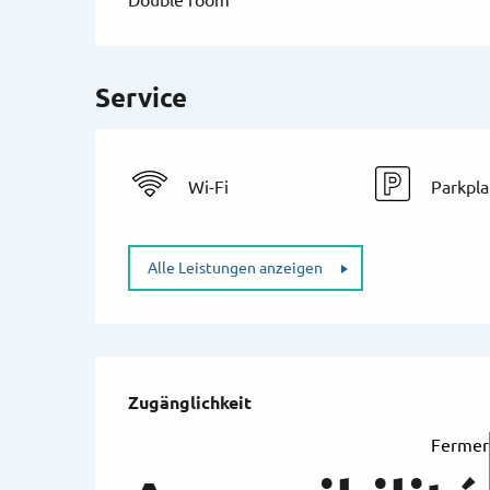
Double room
Service
Wi-Fi
Parkpla
Alle Leistungen anzeigen
Leistungensmögli
Zugänglichkeit
Zugänglichkeit
Fermer