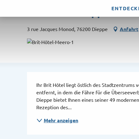
Aller
ENTDECK
Brit hôtel Dieppe
au
contenu
principal
3 rue Jacques Monod, 76200 Dieppe
Anfahrt
Beschreibung
Ihr Brit Hôtel liegt östlich des Stadtzentrums
entfernt, in dem die Fähre für die Überseever
Dieppe bietet Ihnen eines seiner 49 modernen 
Rezeption des...
Mehr anzeigen