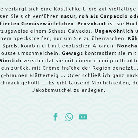
e verbirgt sich eine Köstlichkeit, die auf vielfältig
sen Sie sich verführen
natur, roh als Carpaccio o
nfierten Gemüsewürfelchen
.
Provokant
ist sie Hoc
rzugsweise einem Schuss Calvados.
Ungewöhnlich
u
nem Speckstreifen, nur um Sie zu überraschen.
Küh
m Spieß, kombiniert mit exotischen Aromen.
Noncha
smousse umschmeicheln.
Gewagt
kontrastiert sie mit
Sinnlich
verschmilzt sie mit einem cremigen Risott
zeln zurück, mit Crème fraîche der Region benetzt
ig-braunen Blätterteig … Oder schließlich ganz nack
schmack gehüllt … Es gibt tausend Möglichkeiten, 
Jakobsmuschel zu erliegen.