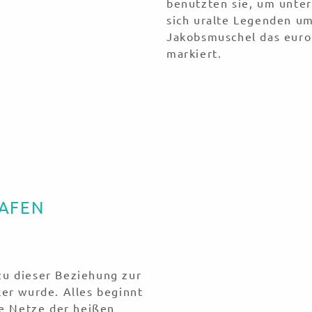
benutzten sie, um unter
sich uralte Legenden um
bsmuschelfest
Jakobsmuschel das eur
markiert.
- und
ten Wochenende im
uralte Verbindung
HAFEN
zu dieser Beziehung zur
ker wurde. Alles beginnt
ie Netze der heißen