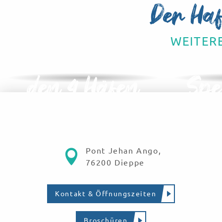
Der Haf
WEITERE
Die Stadt mit
Kul
den 4 Häfen
Spe
Pont Jehan Ango,
76200 Dieppe
Kontakt & Öffnungszeiten
Broschüren