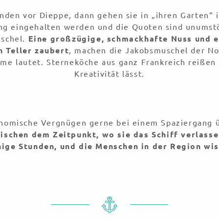
nden vor Dieppe, dann gehen sie in „ihren Garten“ in
ng eingehalten werden und die Quoten sind unumstöß
uschel.
Eine großzügige, schmackhafte Nuss und ei
 Teller zaubert
, machen die Jakobsmuschel der 
ame lautet. Sterneköche aus ganz Frankreich reißen 
Kreativität lässt.
ronomische Vergnügen gerne bei einem Spaziergang
ischen dem Zeitpunkt, wo sie das Schiff verlass
ige Stunden, und die Menschen in der Region wiss