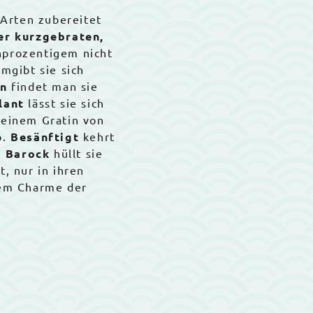
e Arten zubereitet
der kurzgebraten,
hprozentigem nicht
mgibt sie sich
n
findet man sie
lant
lässt sie sich
 einem Gratin von
o.
Besänftigt
kehrt
…
Barock
hüllt sie
t, nur in ihren
dem Charme der