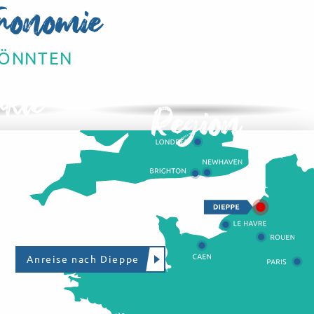
tronomie
 KÖNNTEN
Märkte der
kte
Region
Anreise nach Dieppe