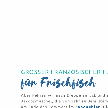
Herings- und Jako
JEDES JAHR EIN ERLEBNIS!
Ein erstaunliches Erlebnis! Mit dem Herings
Jakobsmuschelfest, das jedes Jahr am drit
November stattfindet, feiert Dieppe seine 
zum Meer und zu den Fischern.
GROSSER FRANZÖSISCHER 
für Frischfisch
Mehr erfahren
Aber kehren wir nach Dieppe zurück und 
Jakobsmuschel, die von Jahr zu Jahr stär
am Ende des Sommers im
Fanggebiet
. D