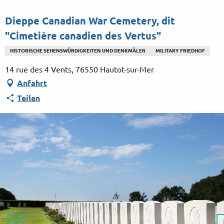
Aller
au
Dieppe Canadian War Cemetery, dit
contenu
"Cimetière canadien des Vertus"
principal
HISTORISCHE SEHENSWÜRDIGKEITEN UND DENKMÄLER
MILITARY FRIEDHOF
14 rue des 4 Vents, 76550 Hautot-sur-Mer
Anfahrt
Teilen