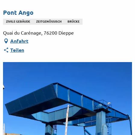
Aller
au
Pont Ango
contenu
ZIVILE GEBÄUDE
ZEITGENÖSSISCH
BRÜCKE
principal
Quai du Carénage, 76200 Dieppe
Anfahrt
Teilen