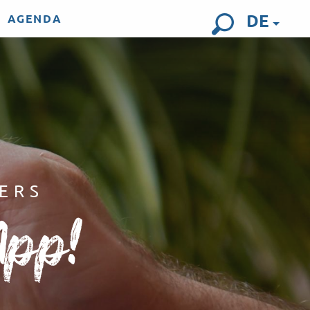
DE
AGENDA
Suche
ERS
App!