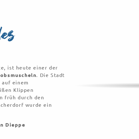
des
e, ist heute einer der
akobsmuscheln
.
Die Stadt
Run
s
auf einem
ißen Klippen
n früh durch den
scherdorf wurde ein
on Dieppe