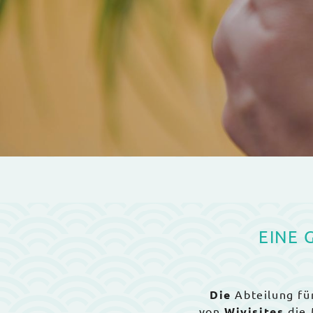
EINE 
Die
Abteilung fü
von
Wivisites
die 