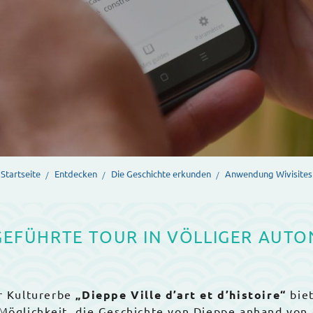
Startseite
Entdecken
Die Geschichte erkunden
Anwendung Wivisites
GEFÜHRTE TOUR IN VÖLLIGER AUT
r Kulturerbe
„Dieppe Ville d’art et d’histoire“
biet
Möglichkeit, die Geschichte von Dieppe anhand von