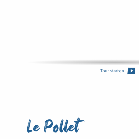
Emblematische 
Tour starten
Le Pollet