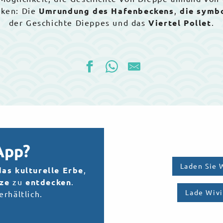
ken: Die
Umrundung des Hafenbeckens
,
die symb
der Geschichte Dieppes und das
Viertel Pollet
.
App?
Laden Sie 
das kulturelle Erbe
,
ze
zu
entdecken
.
Lade Wivi
erhältlich.