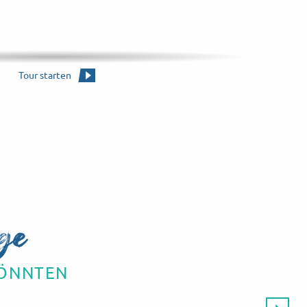
Le Pollet
Tour starten
ge
KÖNNTEN