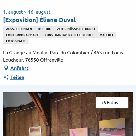
Aller
au
1. august > 16. august
contenu
[Exposition] Éliane Duval
principal
AUSSTELLUNGEN
KULTUR-
ZEITGENÖSSISCHE KUNST
CONTEMPORARY ART
KUNSTHANDWERKLICHE BERUFE
MALEREI
FOTOGRAFIE
La Grange au Moulin, Parc du Colombier / 453 rue Louis
Loucheur, 76550 Offranville
Anfahrt
Teilen
+6 Fotos