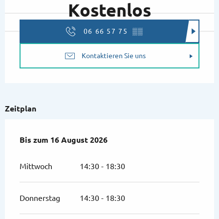
Kostenlos
06 66 57 75
▒▒
Kontaktieren Sie uns
Zeitplan
vom
Bis zum
1 August 2026
16 August 2026
bis zum
16 August 2026
Mittwoch
14:30 - 18:30
Donnerstag
14:30 - 18:30