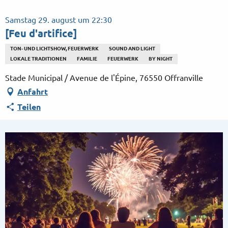
Aller
au
Samstag 29. august um 22:30
contenu
[Feu d'artifice]
principal
TON- UND LICHTSHOW, FEUERWERK
SOUND AND LIGHT
LOKALE TRADITIONEN
FAMILIE
FEUERWERK
BY NIGHT
Stade Municipal / Avenue de l'Épine, 76550 Offranville
Anfahrt
Teilen