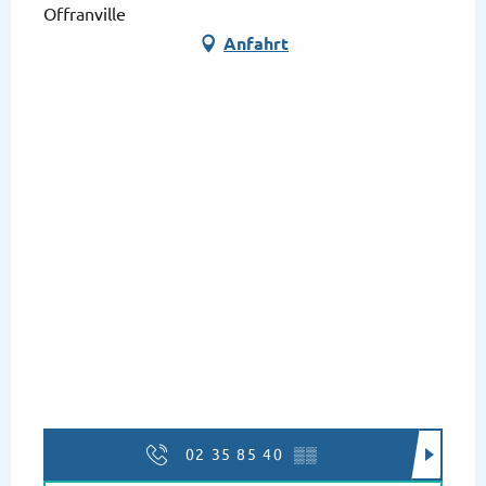
Offranville
Anfahrt
02 35 85 40
▒▒