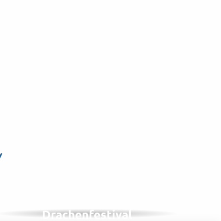
n
IM SEPTEMBER, 1 VON 2 JAHREN
Internationales
Drachenfestival