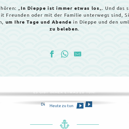
 hören: „
In Dieppe ist immer etwas los
„. Und das 
 mit Freunden oder mit der Familie unterwegs sind, 
n,
um Ihre Tage und Abende
in Dieppe und den um
zu beleben
.
Die gesamte Agenda
ES GIBT IMMER ETWAS ZU TUN!
Den Kalender ansehen
Heute zu tun