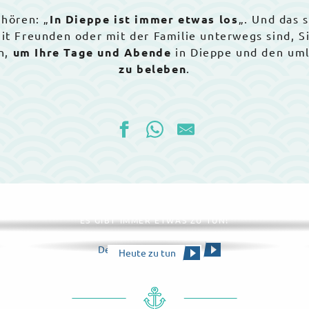
 hören: „
In Dieppe ist immer etwas los
„. Und das 
 mit Freunden oder mit der Familie unterwegs sind, 
n,
um Ihre Tage und Abende
in Dieppe und den um
zu beleben
.
Die gesamte Agenda
ES GIBT IMMER ETWAS ZU TUN!
Den Kalender ansehen
Heute zu tun