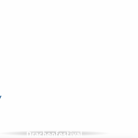
n
IM SEPTEMBER, 1 VON 2 JAHREN
Internationales
Drachenfestival