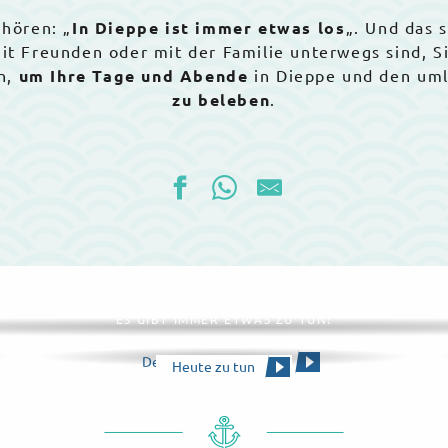
 hören: „
In Dieppe ist immer etwas los
„. Und das 
 mit Freunden oder mit der Familie unterwegs sind, 
n,
um Ihre Tage und Abende
in Dieppe und den um
zu beleben
.
Die gesamte Agenda
ES GIBT IMMER ETWAS ZU TUN!
Den Kalender ansehen
Heute zu tun