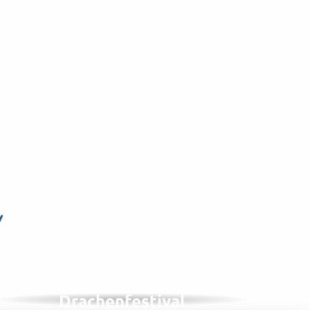
n
IM SEPTEMBER, 1 VON 2 JAHREN
Internationales
Drachenfestival