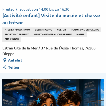
Aller
au
Freitag 7. august von 14:00 bis zu 16:30
contenu
[Activité enfant] Visite du musée et chasse
principal
au trésor
ATELIER / PRAKTIKUM
BESICHTIGUNG
KULTUR-
NATUR UND ERHOLUNG
SPORT UND FREIZEIT
KUNSTHANDWERKLICHE BERUFE
NATUR
FÜR KINDER
Estran Cité de la Mer / 37 Rue de l'Asile Thomas, 76200
Dieppe
Anfahrt
Teilen