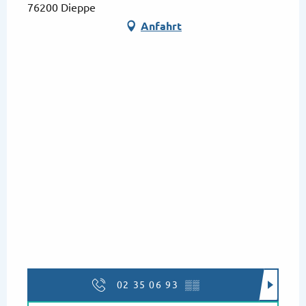
76200 Dieppe
Anfahrt
02 35 06 93
▒▒