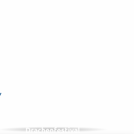
n
IM SEPTEMBER, 1 VON 2 JAHREN
Internationales
Drachenfestival