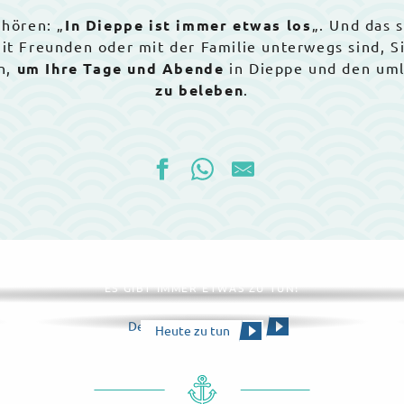
 hören: „
In Dieppe ist immer etwas los
„. Und das 
 mit Freunden oder mit der Familie unterwegs sind, 
n,
um Ihre Tage und Abende
in Dieppe und den um
zu beleben
.
Die gesamte Agenda
ES GIBT IMMER ETWAS ZU TUN!
Den Kalender ansehen
Heute zu tun