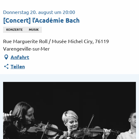
Aller
au
Donnerstag 20. august um 20:00
contenu
[Concert] l’Académie Bach
principal
KONZERTE
MUSIK
Rue Marguerite Roll / Musée Michel Ciry, 76119
Varengeville-sur-Mer
Anfahrt
Teilen