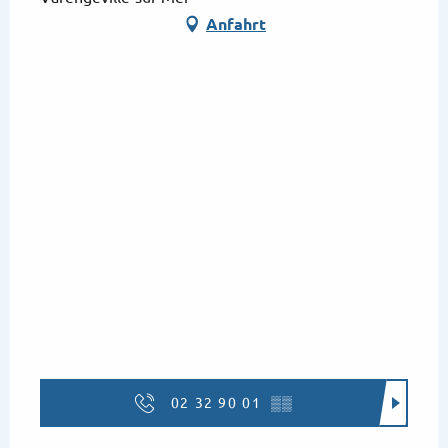
Anfahrt
02 32 90 01
▒▒