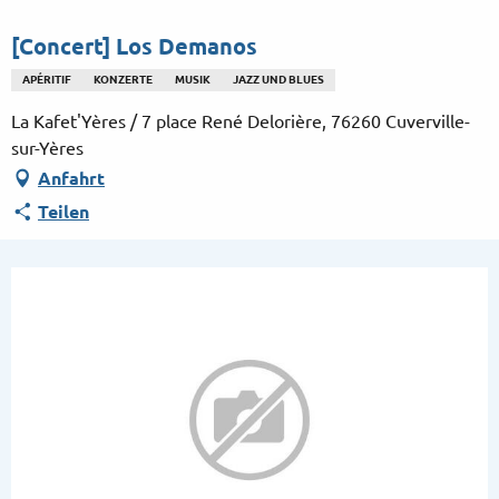
Aller
au
[Concert] Los Demanos
contenu
APÉRITIF
KONZERTE
MUSIK
JAZZ UND BLUES
principal
La Kafet'Yères / 7 place René Delorière, 76260 Cuverville-
sur-Yères
Anfahrt
Teilen