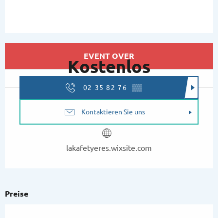
Öffnungszeiten & Kontaktdaten
EVENT OVER
Kostenlos
02 35 82 76
▒▒
Kontaktieren Sie uns
lakafetyeres.wixsite.com
Preise