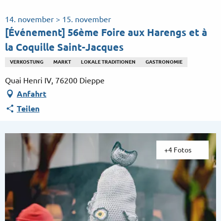
Aller
au
14. november > 15. november
contenu
[Événement] 56ème Foire aux Harengs et à
principal
la Coquille Saint-Jacques
VERKOSTUNG
MARKT
LOKALE TRADITIONEN
GASTRONOMIE
Quai Henri IV, 76200 Dieppe
Anfahrt
Teilen
+4 Fotos