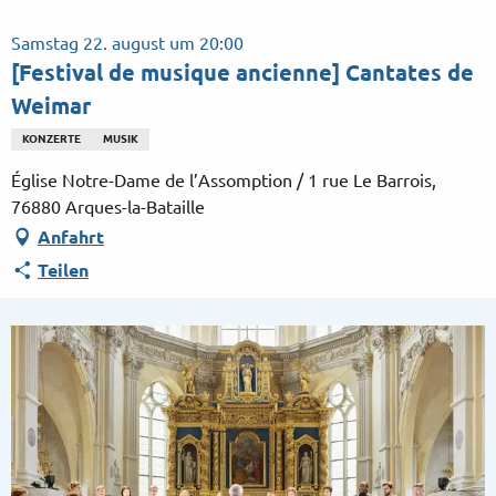
Aller
au
Samstag 22. august um 20:00
contenu
[Festival de musique ancienne] Cantates de
principal
Weimar
KONZERTE
MUSIK
Église Notre-Dame de l’Assomption / 1 rue Le Barrois,
76880 Arques-la-Bataille
Anfahrt
Teilen