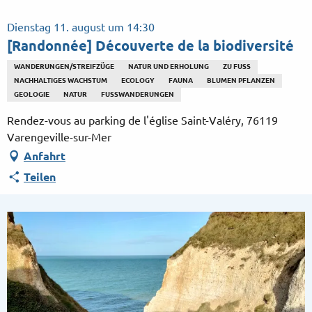
Aller
au
Dienstag 11. august um 14:30
contenu
[Randonnée] Découverte de la biodiversité
principal
WANDERUNGEN/STREIFZÜGE
NATUR UND ERHOLUNG
ZU FUSS
NACHHALTIGES WACHSTUM
ECOLOGY
FAUNA
BLUMEN PFLANZEN
GEOLOGIE
NATUR
FUSSWANDERUNGEN
Rendez-vous au parking de l'église Saint-Valéry, 76119
Varengeville-sur-Mer
Anfahrt
Teilen