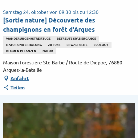
Aller
au
Samstag 24. oktober von 09:30 bis zu 12:30
contenu
[Sortie nature] Découverte des
principal
champignons en forêt d'Arques
WANDERUNGEN/STREIFZÜGE
BETREUTE SPAZIERGÄNGE
NATUR UND ERHOLUNG
ZU FUSS
ERWACHSENE
ECOLOGY
BLUMEN PFLANZEN
NATUR
Maison forestière Ste Barbe / Route de Dieppe, 76880
Arques-la-Bataille
Anfahrt
Teilen