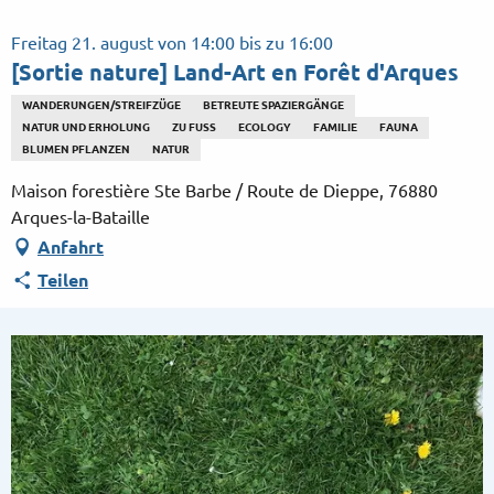
Aller
au
Freitag 21. august von 14:00 bis zu 16:00
contenu
[Sortie nature] Land-Art en Forêt d'Arques
principal
WANDERUNGEN/STREIFZÜGE
BETREUTE SPAZIERGÄNGE
NATUR UND ERHOLUNG
ZU FUSS
ECOLOGY
FAMILIE
FAUNA
BLUMEN PFLANZEN
NATUR
Maison forestière Ste Barbe / Route de Dieppe, 76880
Arques-la-Bataille
Anfahrt
Teilen