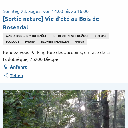
Aller
au
Sonntag 23. august von 14:00 bis zu 16:00
contenu
[Sortie nature] Vie d'été au Bois de
principal
Rosendal
WANDERUNGEN/STREIFZÜGE
BETREUTE SPAZIERGÄNGE
ZU FUSS
ECOLOGY
FAUNA
BLUMEN PFLANZEN
NATUR
Rendez-vous Parking Rue des Jacobins, en face de la
Ludothèque, 76200 Dieppe
Anfahrt
Teilen