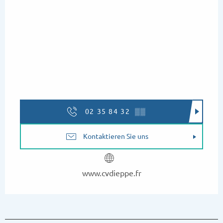
Mittwoch 19 August 2026
vom
24 August 2026
bis zum
25 August
2026
Mittwoch 26 August 2026
02 35 84 32
▒▒
Kontaktieren Sie uns
www.cvdieppe.fr