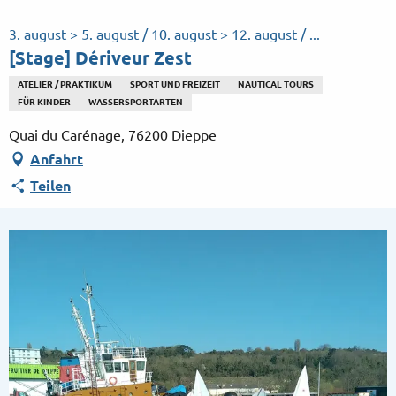
Aller
au
3. august > 5. august / 10. august > 12. august / ...
contenu
[Stage] Dériveur Zest
principal
ATELIER / PRAKTIKUM
SPORT UND FREIZEIT
NAUTICAL TOURS
FÜR KINDER
WASSERSPORTARTEN
Quai du Carénage, 76200 Dieppe
Anfahrt
Teilen