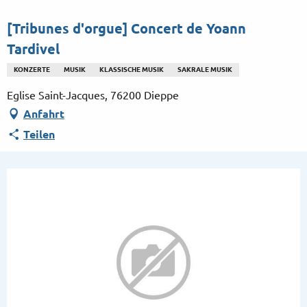
Aller
au
[Tribunes d'orgue] Concert de Yoann
contenu
Tardivel
principal
KONZERTE
MUSIK
KLASSISCHE MUSIK
SAKRALE MUSIK
Eglise Saint-Jacques, 76200 Dieppe
Anfahrt
Teilen