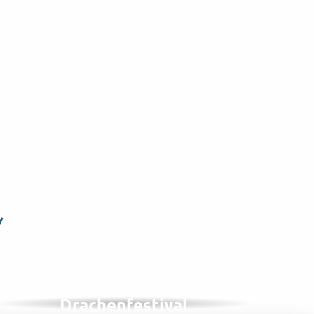
n
IM SEPTEMBER, 1 VON 2 JAHREN
Internationales
Drachenfestival