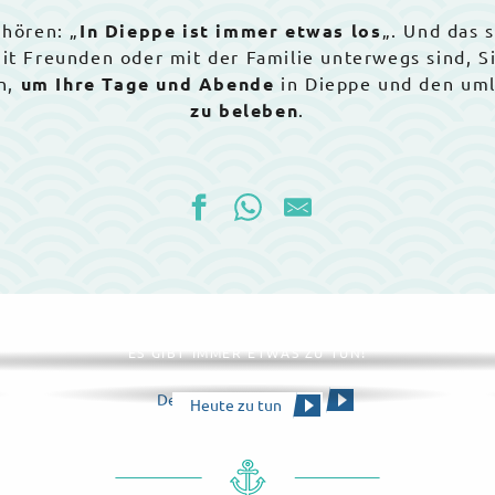
 hören: „
In Dieppe ist immer etwas los
„. Und das 
 mit Freunden oder mit der Familie unterwegs sind, 
n,
um Ihre Tage und Abende
in Dieppe und den um
zu beleben
.
Die gesamte Agenda
ES GIBT IMMER ETWAS ZU TUN!
Den Kalender ansehen
Heute zu tun