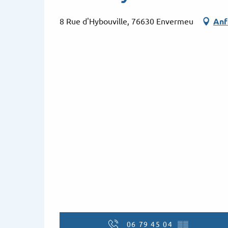
8 Rue d'Hybouville, 76630 Envermeu
Anf
06 79 45 04
▒▒