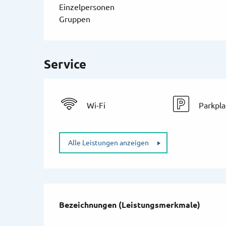
Einzelpersonen
Gruppen
Service
Wi-Fi
Parkpla
Alle Leistungen anzeigen
Leistungensmögli
Bezeichnungen (Leistungsmerkmale)
Bezeichnungen (Leistungsmerkmale)