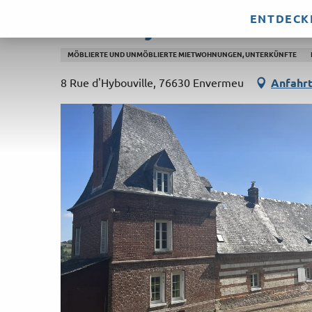
Aller
ENTDECK
Gîte d'Hybouville
au
contenu
MÖBLIERTE UND UNMÖBLIERTE MIETWOHNUNGEN, UNTERKÜNFTE
principal
8 Rue d'Hybouville, 76630 Envermeu
Anfahr