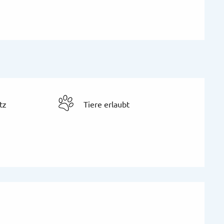
tz
Tiere erlaubt
chkeiten