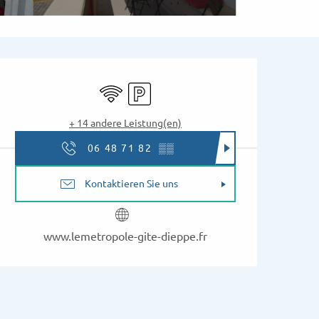
Öffnungszeiten & Kon
Wi-Fi
Parkplatz
+ 14 andere Leistung(en)
06 48 71 82
▒▒
Kontaktieren Sie uns
www.lemetropole-gite-dieppe.fr