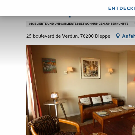
Aller
ENTDECK
Le Métropole - Vue sur
au
contenu
MÖBLIERTE UND UNMÖBLIERTE MIETWOHNUNGEN, UNTERKÜNFTE
principal
25 boulevard de Verdun, 76200 Dieppe
Anfah