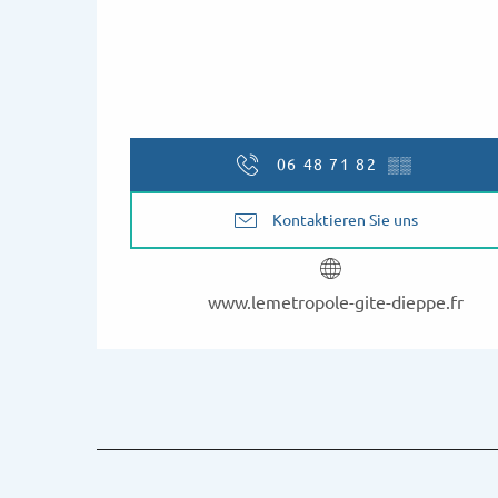
06 48 71 82
▒▒
Kontaktieren Sie uns
www.lemetropole-gite-dieppe.fr