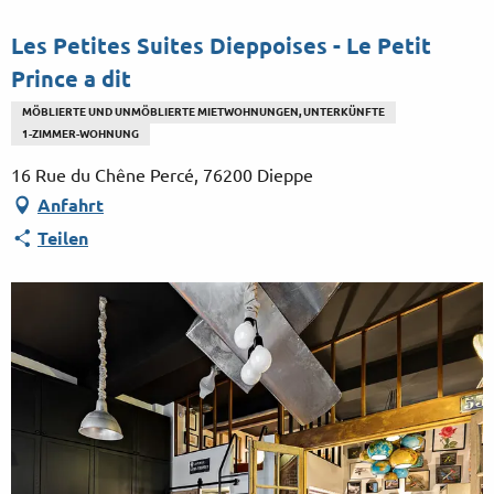
Aller
au
Les Petites Suites Dieppoises - Le Petit
contenu
Prince a dit
principal
MÖBLIERTE UND UNMÖBLIERTE MIETWOHNUNGEN, UNTERKÜNFTE
1-ZIMMER-WOHNUNG
16 Rue du Chêne Percé, 76200 Dieppe
Anfahrt
Teilen