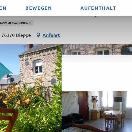
EN
BEWEGEN
AUFENTHALT
tudio de la Route Impériale
1-ZIMMER-WOHNUNG
, 76370 Dieppe
Anfahrt