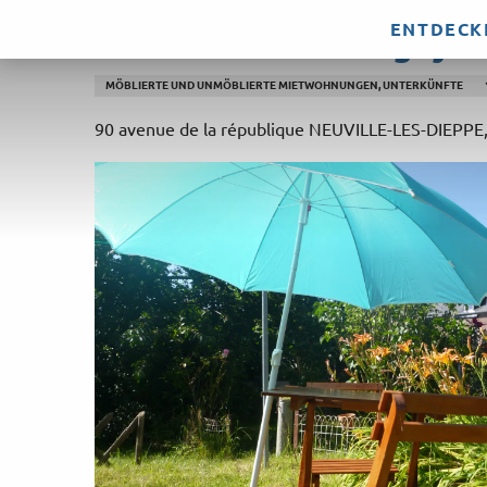
Aller
ENTDECK
Mme Hamel Dantigny - S
au
contenu
MÖBLIERTE UND UNMÖBLIERTE MIETWOHNUNGEN, UNTERKÜNFTE
principal
90 avenue de la république NEUVILLE-LES-DIEPPE