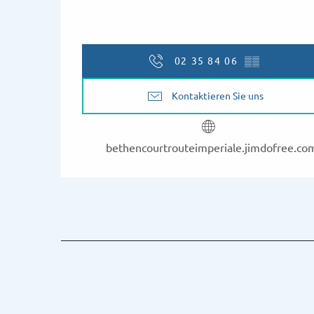
02 35 84 06
▒▒
Kontaktieren Sie uns
bethencourtrouteimperiale.jimdofree.co