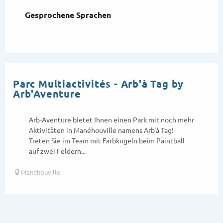
Gesprochene Sprachen
Gesprochene Sprachen
Parc Multiactivités - Arb'à Tag by
Arb'Aventure
Arb-Aventure bietet Ihnen einen Park mit noch mehr
Aktivitäten in Manéhouville namens Arb'à Tag!
Treten Sie im Team mit Farbkugeln beim Paintball
auf zwei Feldern...
Manéhouville