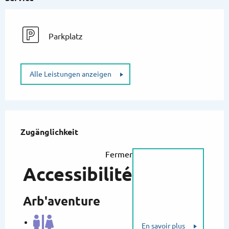
Parkplatz
Alle Leistungen anzeigen
Leistungensmöglichkeiten
Zugänglichkeit
Zugänglichkeit
Fermer
Accessibilité
Arb'aventure
En savoir plus