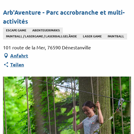
Aller
au
Arb'Aventure - Parc accrobranche et multi-
contenu
activités
principal
ESCAPE GAME
ABENTEUERPARKS
PAINTBALL / LASERGAME / LASERBALLGELÄNDE
LASER GAME
PAINTBALL
101 route de la Mer, 76590 Dénestanville
Anfahrt
Teilen