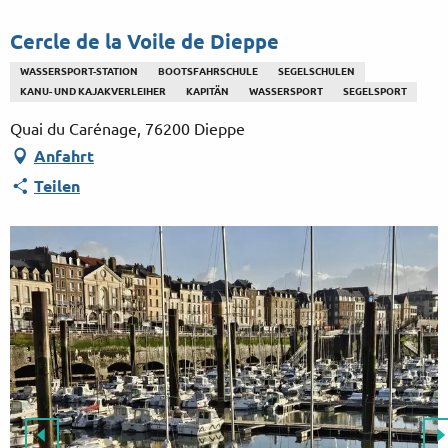
Aller
au
Cercle de la Voile de Dieppe
contenu
WASSERSPORT-STATION
BOOTSFAHRSCHULE
SEGELSCHULEN
principal
KANU- UND KAJAKVERLEIHER
KAPITÄN
WASSERSPORT
SEGELSPORT
Quai du Carénage, 76200 Dieppe
Anfahrt
Teilen